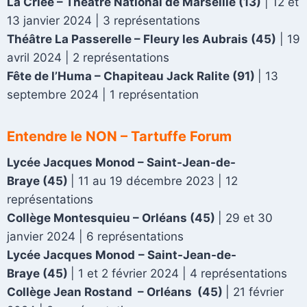
La Criée – Théâtre National de Marseille (13)
|
12 et
13 janvier 2024
| 3
représentations
Théâtre La Passerelle
–
Fleury les Aubrais (45)
|
19
avril 2024
| 2
représentations
Fête de l’Huma
–
Chapiteau Jack Ralite (91)
|
13
septembre 2024
| 1
représentation
Entendre le NON – Tartuffe Forum
Lycée Jacques Monod
– S
aint-Jean-de-
Braye
(45)
| 11 au 19 décembre 2023 | 12
représentations
Collège Montesquieu
–
Orléans
(45)
| 29 et 30
janvier 2024 | 6 représentations
Lycée Jacques Monod
– S
aint-Jean-de-
Braye
(45)
| 1 et 2 février 2024 | 4 représentations
Collège Jean Rostand
– Orléans
(45)
| 21 février