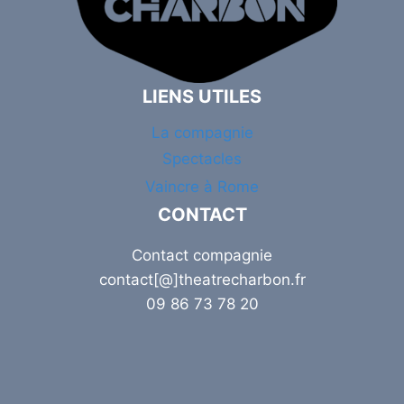
LIENS UTILES
La compagnie
Spectacles
Vaincre à Rome
CONTACT
Contact compagnie
contact[@]theatrecharbon.fr
09 86 73 78 20