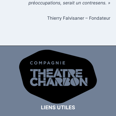
préoccupations, serait un contresens. »
Thierry Falvisaner – Fondateur
LIENS UTILES