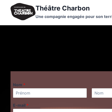
Théâtre Charbon
Une compagnie engagée pour son terri
Nom
*
P
N
r
o
E-mail
*
é
m
n