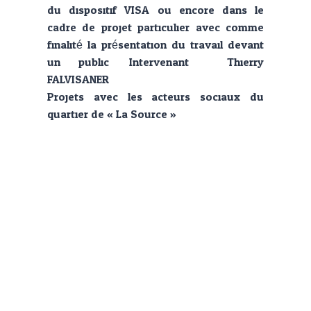
du dispositif VISA ou encore dans le
cadre de projet particulier avec comme
finalité la présentation du travail devant
un public. Intervenant : Thierry
FALVISANER
Projets avec les acteurs sociaux du
quartier de « La Source »
– Des interventions auprès des
classes de « décrocheurs »
– Des ateliers prises de paroles,
accompagnement vers l’emploi avec la
structure ACM formation à destination
d’étrangers apprenant en langue française
ou encore des personnes éloignées de
l’emploi depuis plus de 2 ans